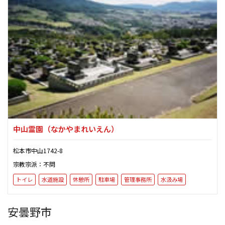
中山霊園
（なかやまれいえん）
松本市中山1742-8
宗教宗派：不問
トイレ
水道施設
休憩所
駐車場
管理事務所
水汲み場
安曇野市