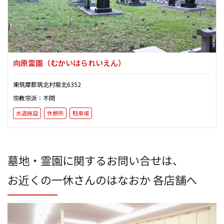
向原霊園
（むかいはられいえん）
東筑摩郡筑北村坂北6352
宗教宗派：不問
水道施設
休憩所
駐車場
墓地・霊園に関するお問い合せは、
お近くの一休さんのはなおか 各店舗へ