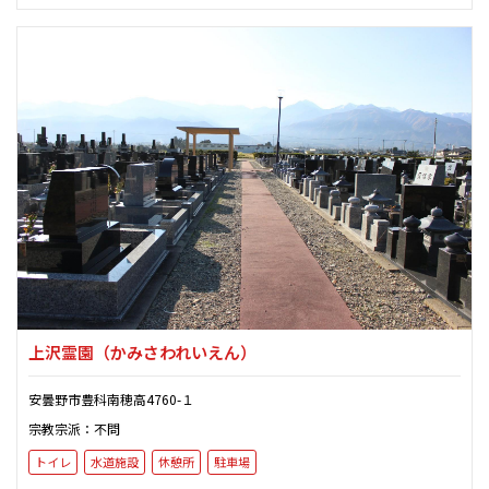
上沢霊園
（かみさわれいえん）
安曇野市豊科南穂高4760-１
宗教宗派：不問
トイレ
水道施設
休憩所
駐車場