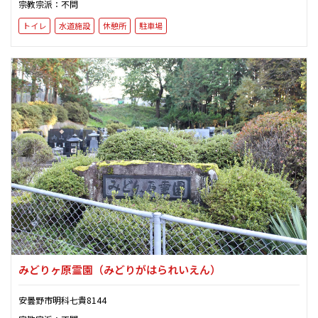
宗教宗派：不問
トイレ
水道施設
休憩所
駐車場
みどりヶ原霊園
（みどりがはられいえん）
安曇野市明科七貴8144