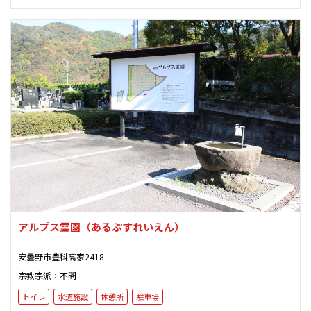
アルプス霊園
（あるぷすれいえん）
安曇野市豊科高家2418
宗教宗派：不問
トイレ
水道施設
休憩所
駐車場