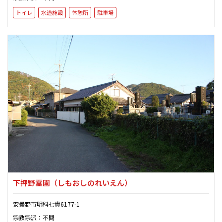
トイレ
水道施設
休憩所
駐車場
下押野霊園
（しもおしのれいえん）
安曇野市明科七貴6177-1
宗教宗派：不問