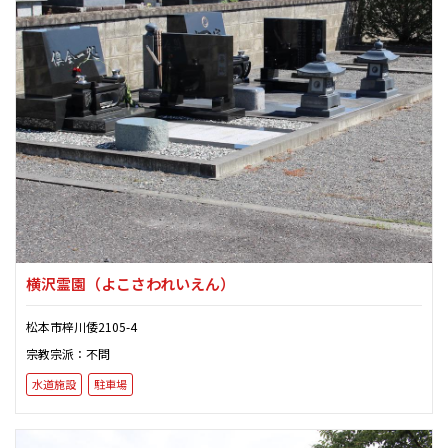
横沢霊園
（よこさわれいえん）
松本市梓川倭2105-4
宗教宗派：不問
水道施設
駐車場