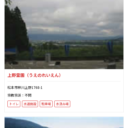
上野霊園
（うえのれいえん）
松本市梓川上野1768-1
宗教宗派：不問
トイレ
水道施設
駐車場
水汲み場