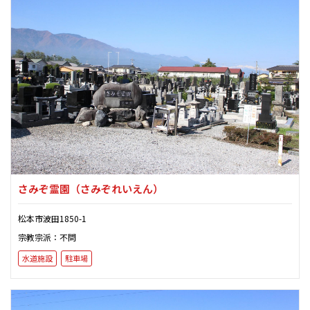
さみぞ霊園
（さみぞれいえん）
松本市波田1850-1
宗教宗派：不問
水道施設
駐車場