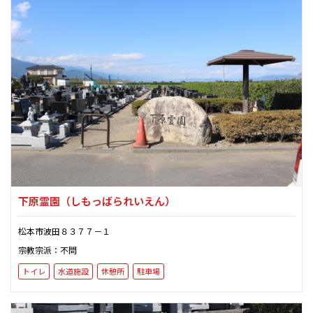
下原霊園
（しもっばられいえん）
松本市波田８３７７－１
宗教宗派：不問
トイレ
水道施設
休憩所
駐車場