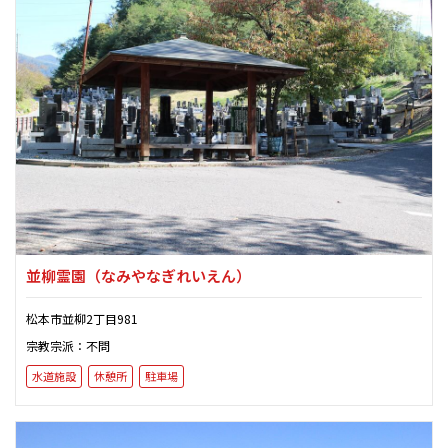
並柳霊園
（なみやなぎれいえん）
松本市並柳2丁目981
宗教宗派：不問
水道施設
休憩所
駐車場