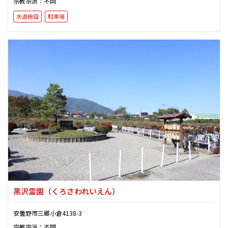
宗教宗派：不問
水道施設
駐車場
黒沢霊園
（くろさわれいえん）
安曇野市三郷小倉4138-3
宗教宗派：不問