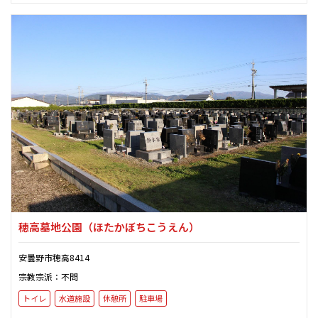
穂高墓地公園
（ほたかぼちこうえん）
安曇野市穂高8414
宗教宗派：不問
トイレ
水道施設
休憩所
駐車場