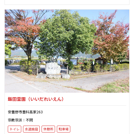
飯田霊園
（いいだれいえん）
安曇野市豊科高家263
宗教宗派：不問
トイレ
水道施設
休憩所
駐車場