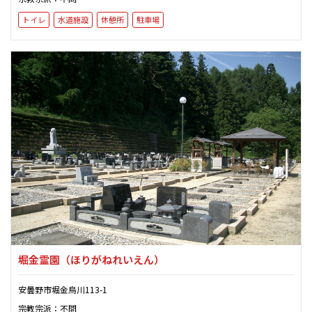
トイレ
水道施設
休憩所
駐車場
堀金霊園
（ほりがねれいえん）
安曇野市堀金烏川113-1
宗教宗派：不問