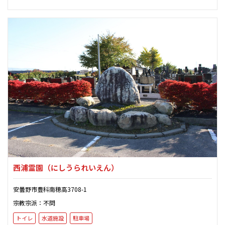
西浦霊園
（にしうられいえん）
安曇野市豊科南穂高3708-1
宗教宗派：不問
トイレ
水道施設
駐車場