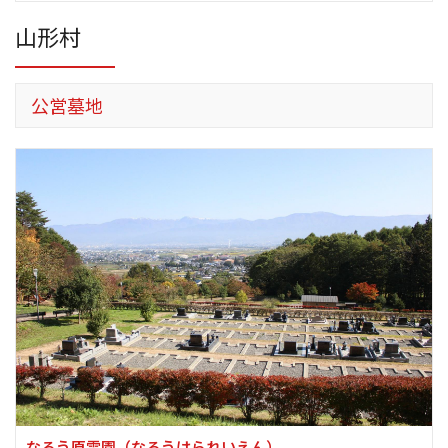
山形村
公営墓地
なろう原霊園
（なろうはられいえん）