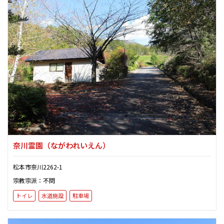
奈川霊園
（ながわれいえん）
松本市奈川2262-1
宗教宗派：不問
トイレ
水道施設
駐車場