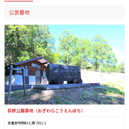
公営墓地
荻原公園墓地
（おぎわらこうえんぼち）
安曇野市明科七貴7961-1