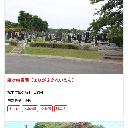
蟻ケ崎霊園
（ありがさきれいえん）
松本市蟻ケ崎4丁目864
宗教宗派：不問
トイレ
水道施設
休憩所
駐車場