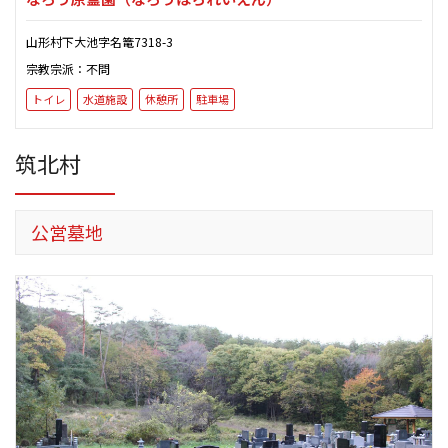
山形村下大池字名篭7318-3
宗教宗派：不問
トイレ
水道施設
休憩所
駐車場
筑北村
公営墓地