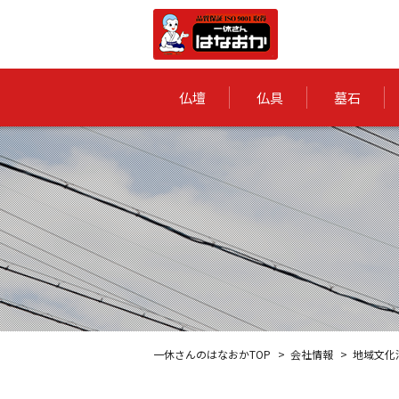
仏壇
仏具
墓石
一休さんのはなおかTOP
会社情報
地域文化