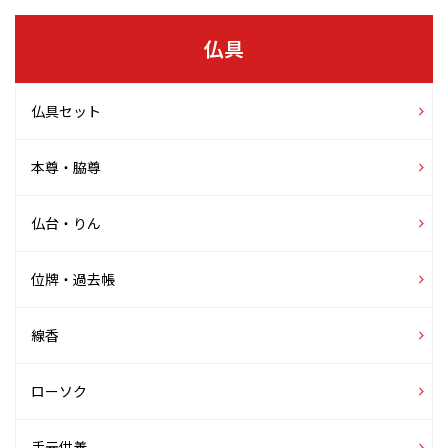
仏具
仏具セット
本尊・脇尊
仏台・りん
位牌・過去帳
線香
ローソク
手元供養