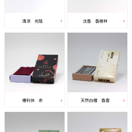
清涼 光陰
沈香 香樹林
椿利休 赤
天然白檀 香雲