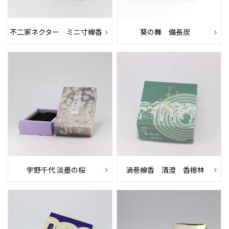
不二家ネクター ミニ寸線香
葵の舞 備長炭
宇野千代 淡墨の桜
渦巻線香 清澄 香樹林