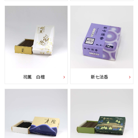
司薫 白檀
新七法香