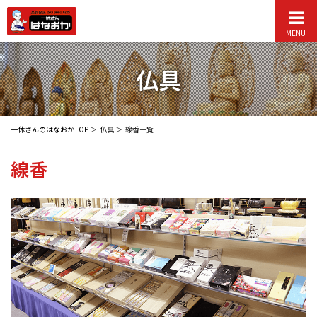
MENU
仏具
一休さんのはなおかTOP
仏具
線香一覧
線香