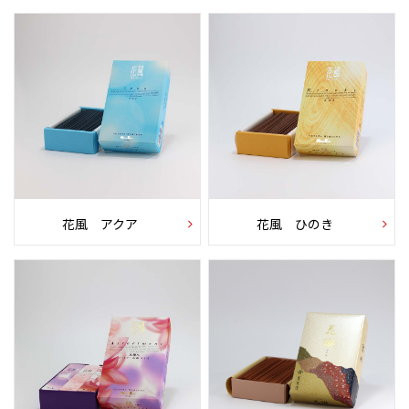
花風 アクア
花風 ひのき