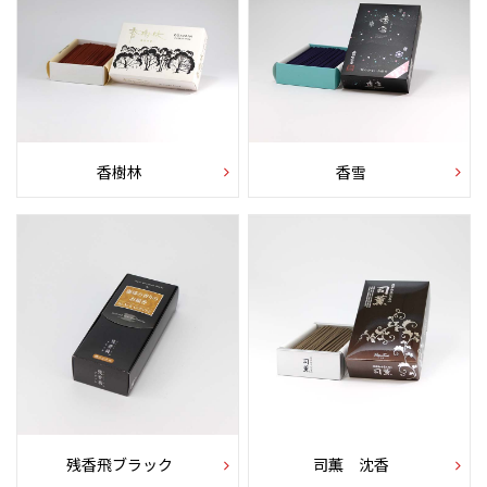
香樹林
香雪
残香飛ブラック
司薫 沈香