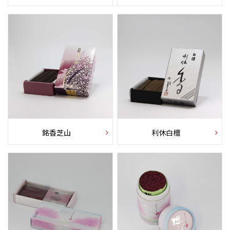
銘香芝山
利休白檀