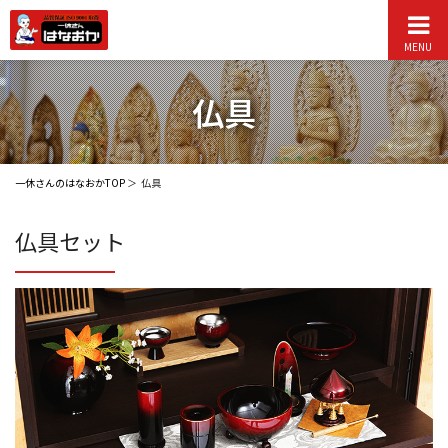
MENU
仏具
一休さんのはなおかTOP
仏具
仏具セット