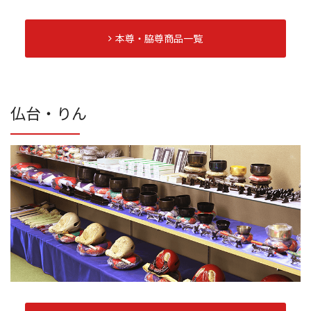
本尊・脇尊商品一覧
仏台・りん