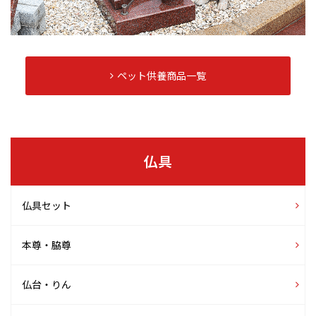
ペット供養商品一覧
仏具
仏具セット
本尊・脇尊
仏台・りん