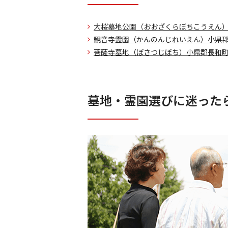
大桜墓地公園（おおざくらぼちこうえん
観音寺霊園（かんのんじれいえん）
小県郡
菩薩寺墓地（ぼさつじぼち）
小県郡長和町
墓地・霊園選びに迷った