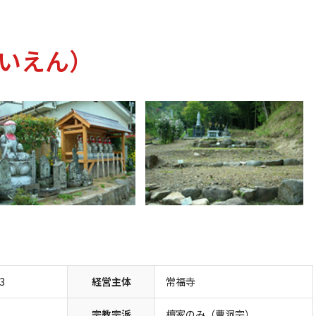
いえん）
。
3
経営主体
常福寺
宗教宗派
檀家のみ（曹洞宗）