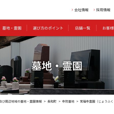
会社情報
採用情報
墓地・霊園
選び方のポイント
店舗一覧
お客様
墓地・霊園
及び周辺地域の墓地・霊園情報
長和町
寺院墓地
常福寺霊園（じょうふく