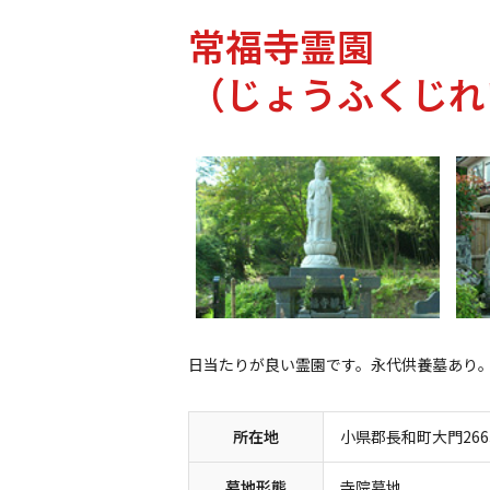
常福寺霊園
（じょうふくじれ
日当たりが良い霊園です。永代供養墓あり
所在地
小県郡長和町大門266
墓地形態
寺院墓地