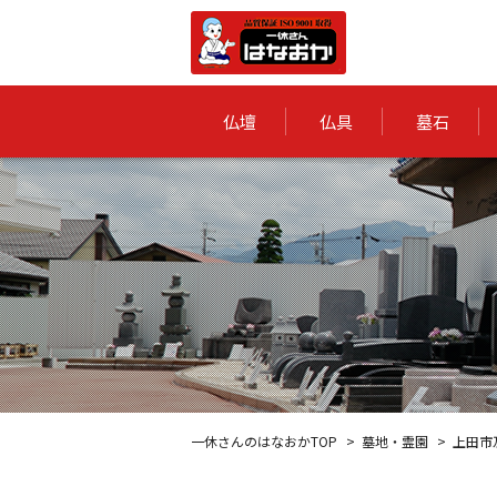
仏壇
仏具
墓石
一休さんのはなおかTOP
墓地・霊園
上田市