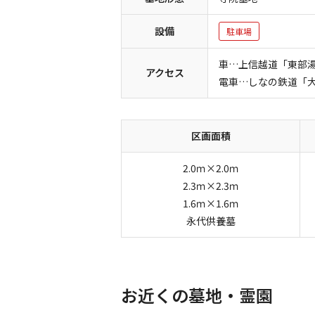
設備
駐車場
車…上信越道「東部湯
アクセス
電車…しなの鉄道「大
区画面積
2.0ｍ×2.0ｍ
2.3ｍ×2.3ｍ
1.6ｍ×1.6ｍ
永代供養墓
お近くの墓地・霊園