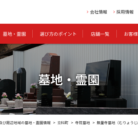
会社情報
採用情報
墓地・霊園
選び方のポイント
店舗一覧
お客様
墓地・霊園
及び周辺地域の墓地・霊園情報
立科町
寺院墓地
無量寺墓地（むりょうじ