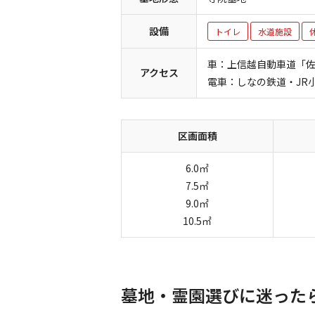
設備
トイレ
水道施設
車：上信越自動車道「佐久
アクセス
電車：しなの鉄道・JR
区画面積
6.0㎡
7.5㎡
9.0㎡
10.5㎡
墓地・霊園選びに迷った