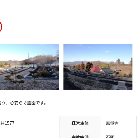
）
通う、心安らぐ霊園です。
1577
経営主体
無量寺
宗教宗派
不問