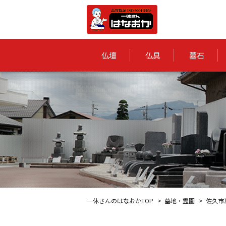
仏壇
仏具
墓石
一休さんのはなおかTOP
墓地・霊園
佐久市