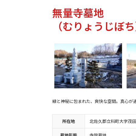
無量寺墓地
（むりょうじぼち
緑と神秘に包まれた、爽快な空間。真心が
所在地
北佐久郡立科町大字茂田井
墓地形態
寺院墓地