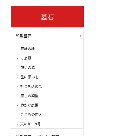
墓石
和型墓石
家族の絆
そよ風
憩いの森
星に願いを
祈りを込めて
癒しの楽園
静かな庭園
こころの恋人
天の川 9号