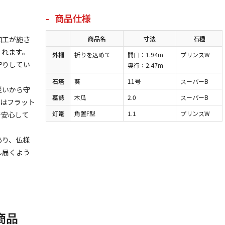
商品仕様
加工が施さ
商品名
寸法
石種
くれます。
外柵
祈りを込めて
間口：1.94m
プリンスW
守りしてい
奥行：2.47m
石塔
葵
11号
スーパーB
災いから守
墓誌
木瓜
2.0
スーパーB
スはフラット
灯篭
角置F型
1.1
プリンスW
で安心して
あり、仏様
ん届くよう
商品