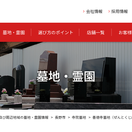
会社情報
採用情報
墓地・霊園
選び方のポイント
店舗一覧
お客様
墓地・霊園
及び周辺地域の墓地・霊園情報
長野市
寺院墓地
善徳寺墓地（ぜんとくじ