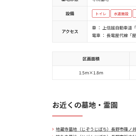
設備
トイレ
水道施設
車 ： 上信越自動車道
アクセス
電車 ： 長電屋代線「
区画面積
1.5m×1.8m
お近くの墓地・霊園
地蔵寺墓地（じぞうじぼち）
長野市篠ノ井