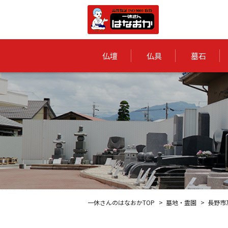
仏壇
仏具
墓石
一休さんのはなおかTOP
墓地・霊園
長野市