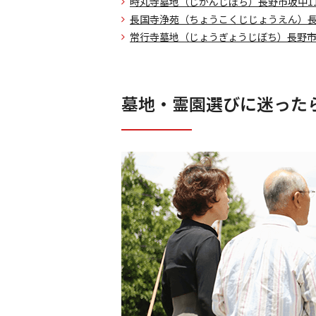
時丸寺墓地（じがんじぼち）
長野市坂中11
長国寺浄苑（ちょうこくじじょうえん）
長
常行寺墓地（じょうぎょうじぼち）
長野市
墓地・霊園選びに迷った