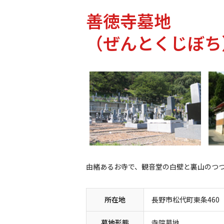
善徳寺墓地
（ぜんとくじぼち
由緒あるお寺で、観音堂の白壁と裏山のつ
所在地
長野市松代町東条460
墓地形態
寺院墓地