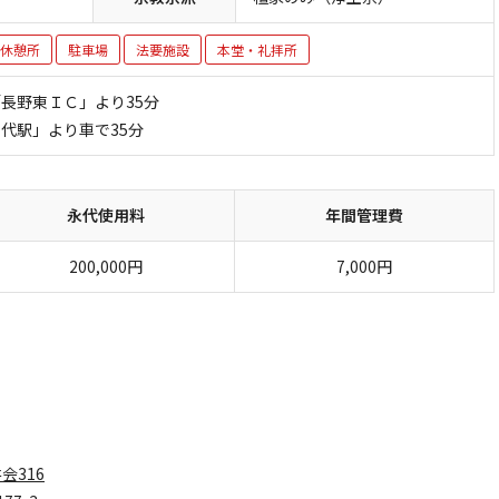
休憩所
駐車場
法要施設
本堂・礼拝所
「長野東ＩＣ」より35分
屋代駅」より車で35分
永代使用料
年間管理費
200,000円
7,000円
会316