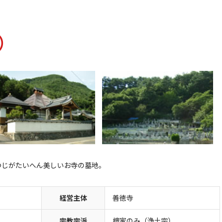
）
つじがたいへん美しいお寺の墓地。
経営主体
善徳寺
宗教宗派
檀家のみ（浄土宗）