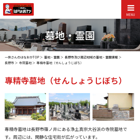
MENU
墓地・霊園
一休さんのはなおかTOP
墓地・霊園
長野市及び周辺地域の墓地・霊園情報
長野市
寺院墓地
專精寺墓地（せんしょうじぼち）
專精寺墓地
（せんしょうじぼち）
專精寺墓地は長野市篠ノ井にある浄土真宗大谷派の寺院墓地で
す。周辺には、閑静な住宅街が広がっています。