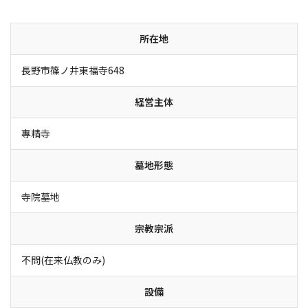
所在地
長野市篠ノ井東福寺648
経営主体
專精寺
墓地形態
寺院墓地
宗教宗派
不問(在来仏教のみ)
設備