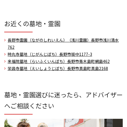
お近くの墓地・霊園
長野市霊園（ながのしれいえん）（浅川霊園）
長野市浅川清水
762
時丸寺墓地（じがんじぼち）
長野市坂中1177-3
来福院墓地（らいふくいんぼち）
長野市青木島町網島462
栄昌寺墓地（えいしょうじぼち）
長野市真島町真島2168
墓地・霊園選びに迷ったら、アドバイザー
へご相談ください