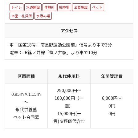
トイレ
水道施設
休憩所
駐車場
法要施設
ペット
本堂・礼拝所
水汲み場
アクセス
車：国道18号「南長野運動公園前」信号より車で3分
電車：JR篠ノ井線「篠ノ井駅」より車で10分
区画面積
永代使用料
年間管理費
250,000円～
0.95ｍ×1.15ｍ
100,000円（一
6,000円～
～
霊）
0円
永代供養墓
15,000円(一
0円
ペット合同墓
霊)※葬儀代含む