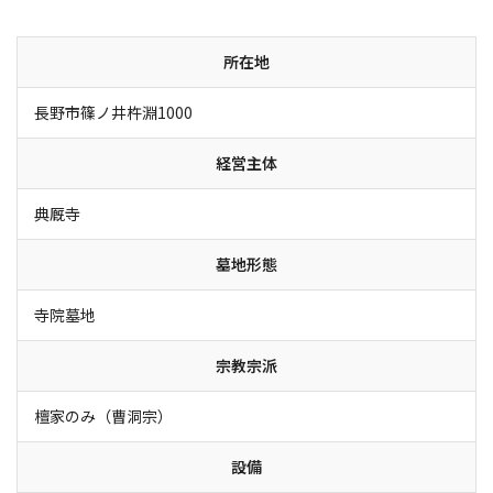
所在地
長野市篠ノ井杵淵1000
経営主体
典厩寺
墓地形態
寺院墓地
宗教宗派
檀家のみ（曹洞宗）
設備