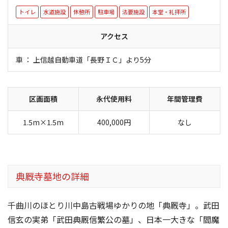
トイレ
水道施設
休憩所
駐車場
法要施設
本堂・礼拝所
アクセス
車 ： 上信越自動車道「長野ＩＣ」より5分
区画面積
永代使用料
年間管理費
1.5m×1.5m
400,000円
なし
典厩寺墓地の詳細
千曲川のほとり川中島古戦場ゆかりの地「典厩寺」。武田
信玄の実弟「武田典厩信繁公の墓」、日本一大きな「閻魔