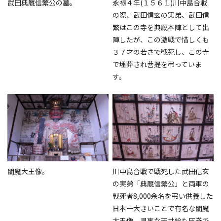
武田典厩信繁公の墓。
永禄４年(１５６１)川中島合戦
の際、武田信玄の実弟、武田信
繁はこの寺を典厩本陣として出
陣したが、この激戦で惜しくも
３７才の若さで戦死し、この寺
で埋葬され菩提を弔っていま
す。
閻魔大王像。
川中島合戦で戦死した武田信玄
の実弟「典厩信繁公」と両軍の
戦死者8,000余名を弔い供養した
日本一大きいことで有名な閻魔
大王像。見事な天井絵も圧巻で