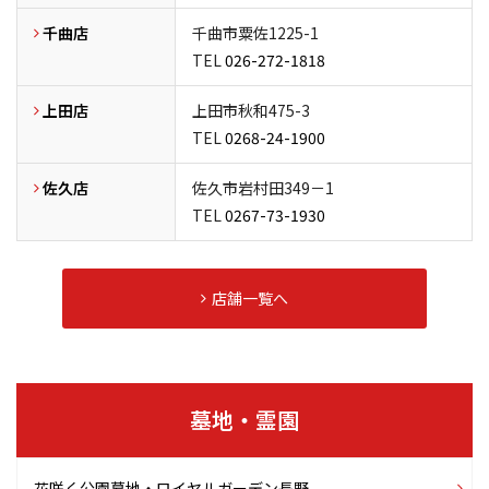
千曲店
千曲市粟佐1225-1
TEL
026-272-1818
上田店
上田市秋和475-3
TEL
0268-24-1900
佐久店
佐久市岩村田349－1
TEL
0267-73-1930
店舗一覧へ
墓地・霊園
花咲く公園墓地
・ロイヤルガーデン長野