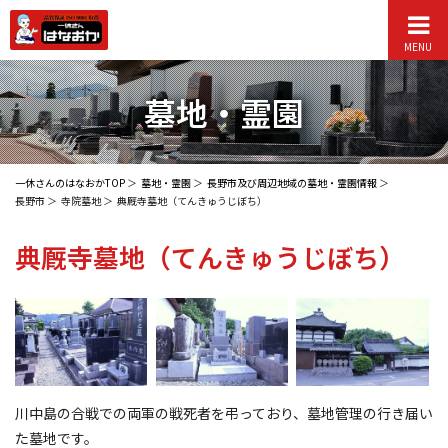
MENU
墓地・霊園
一休さんのはなおかTOP
墓地・霊園
長野市及び周辺地域の墓地・霊園情報
長野市
寺院墓地
典厩寺墓地（てんきゅうじぼち）
典厩寺墓地
（てんきゅうじぼち）
川中島の合戦での両軍の戦死者を弔っており、墓地管理の行き届い
た墓地です。