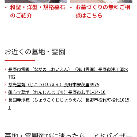
和型・洋型・規格墓石
お墓づくりの無料ご相
のご紹介
談はこちら
お近くの墓地・霊園
長野市霊園（ながのしれいえん）（浅川霊園）
長野市浅川清水
762
慈光霊苑（じこうれいえん）
長野市安茂里4975
蓮心寺墓地（れんしんじぼち）
長野市若里1-14-10
長国寺浄苑（ちょうこくじじょうえん）
長野市松代町松代1015-
1
墓地・霊園選びに迷ったら、アドバイザー