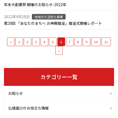
年末大創業祭 開催のお知らせ-2022年
2022年9月18日
地域文化活性化事業
第20回 「あなたのまちへ お神輿贈呈」贈呈式開催レポート
«
1
2
3
4
5
6
7
8
9
10
11
»
カテゴリー一覧
お知らせ
仏壇選びのお役立ち情報