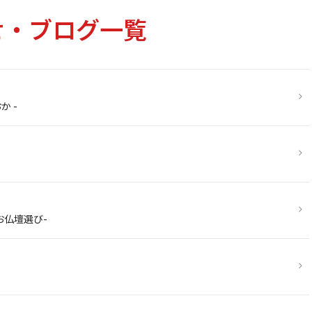
せ・ブログ一覧
か -
お仏壇選び-