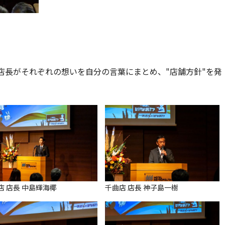
店長がそれぞれの想いを自分の言葉にまとめ、"店舗方針"を発
店 店長 中島輝海椰
千曲店 店長 神子島一樹