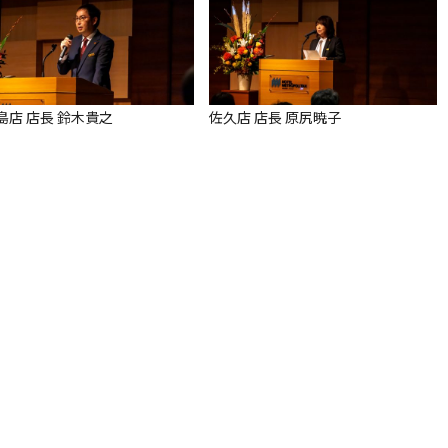
島店 店長 鈴木貴之
佐久店 店長 原尻暁子