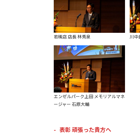
若槻店 店長 林秀泉
川中
エンゼルパーク上田 メモリアルマネ
ージャー 石原大輔
表彰 頑張った貴方へ